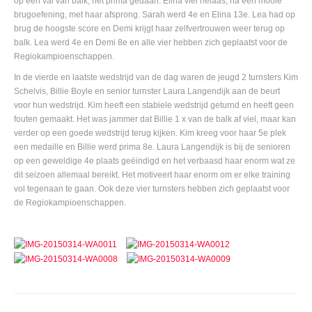
op een val van balk, het prima gedaan. Elina viel helaas, na een mooie
brugoefening, met haar afsprong. Sarah werd 4e en Elina 13e. Lea had op
brug de hoogste score en Demi krijgt haar zelfvertrouwen weer terug op
balk. Lea werd 4e en Demi 8e en alle vier hebben zich geplaatst voor de
Regiokampioenschappen.
In de vierde en laatste wedstrijd van de dag waren de jeugd 2 turnsters Kim
Schelvis, Billie Boyle en senior turnster Laura Langendijk aan de beurt
voor hun wedstrijd. Kim heeft een stabiele wedstrijd geturnd en heeft geen
fouten gemaakt. Het was jammer dat Billie 1 x van de balk af viel, maar kan
verder op een goede wedstrijd terug kijken. Kim kreeg voor haar 5e plek
een medaille en Billie werd prima 8e. Laura Langendijk is bij de senioren
op een geweldige 4e plaats geëindigd en het verbaasd haar enorm wat ze
dit seizoen allemaal bereikt. Het motiveert haar enorm om er elke training
vol tegenaan te gaan. Ook deze vier turnsters hebben zich geplaatst voor
de Regiokampioenschappen.