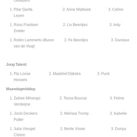
Oudejans
Pilar Garita 2. Anne Walbeek 3. Celine
Leyen
Roos Frantsen 2. Liv Beentjes 3. Indy
Dokter
Robin Lammerts vBuren 2. Fe Beentjes 3. Danique
van de Vlugt
Jong Talent:
Pip Loose 2. Madelief Dijkstra 3. Puck
Hessels
Maandagmiddag
:
Zaliwe Mihango 2. Tessa Buscop 3. Feline
Versteijne
Jools Deckers 2. Melissa Tromp 3. Isabelle
Putter
Julia Vleugel 2. Bente Visser 3. Dunya
Cleere