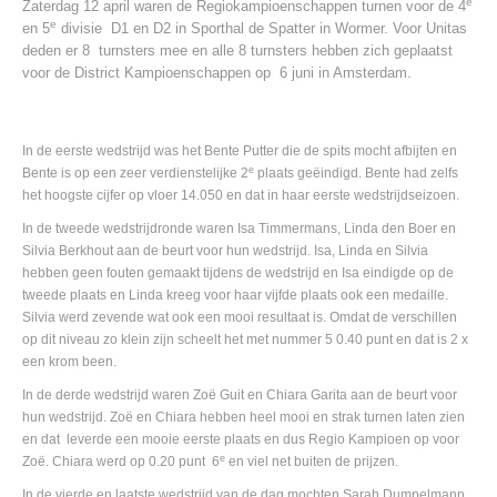
e
Zaterdag 12 april waren de Regiokampioenschappen turnen voor de 4
e
en 5
divisie D1 en D2 in Sporthal de Spatter in Wormer. Voor Unitas
deden er 8 turnsters mee en alle 8 turnsters hebben zich geplaatst
voor de District Kampioenschappen op 6 juni in Amsterdam.
In de eerste wedstrijd was het Bente Putter die de spits mocht afbijten en
e
Bente is op een zeer verdienstelijke 2
plaats geëindigd. Bente had zelfs
het hoogste cijfer op vloer 14.050 en dat in haar eerste wedstrijdseizoen.
In de tweede wedstrijdronde waren Isa Timmermans, Linda den Boer en
Silvia Berkhout aan de beurt voor hun wedstrijd. Isa, Linda en Silvia
hebben geen fouten gemaakt tijdens de wedstrijd en Isa eindigde op de
tweede plaats en Linda kreeg voor haar vijfde plaats ook een medaille.
Silvia werd zevende wat ook een mooi resultaat is. Omdat de verschillen
op dit niveau zo klein zijn scheelt het met nummer 5 0.40 punt en dat is 2 x
een krom been.
In de derde wedstrijd waren Zoë Guit en Chiara Garita aan de beurt voor
hun wedstrijd. Zoë en Chiara hebben heel mooi en strak turnen laten zien
en dat leverde een mooie eerste plaats en dus Regio Kampioen op voor
e
Zoë. Chiara werd op 0.20 punt 6
en viel net buiten de prijzen.
In de vierde en laatste wedstrijd van de dag mochten Sarah Dumpelmann