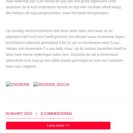
haar oefening een 5,80 omdat de jury iets niet goed uitgevoerd vond
waardoor ze te kort onderdelen turnde en dus een neutrale aftrek kreeg.
We hebben dit nog aangevochten, maar het heeft niet geholpen.
Op zondag mocht Annemarie den Boer weer laten zien waar ze de
afgelopen tijd hard voor heeft getraind. De meisjes waar Annemarie tegen
turnt trainen allemaal gemiddeld 9 tot 12 uur en Annemarie maar 5 uur.
Helaas viel Annemarie 1 x van balk, maar op de andere toestellen heeft ze
weer hele mooie oefeningen laten zien. Ondanks de val is Annemarie
uiteindelijk toch nog op een vijfde plaats geëindigd en nam een medaille
mee naar Uitgeest.
30 MAART 2015
/
0 COMMENTAREN
Lees meer >>