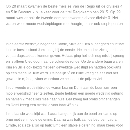
Op 28 maart kwamen de beste meisjes van de Regio uit de divisies 4
en 5 in Beverwijk bij elkaar voor de titel Regiokampioen 2015. Op 29
maart was er ook de tweede competitiewedstrijd voor divisie 3. Het
waren weer mooie wedstrijddagen met hoogte, maar ook dieptepunten.
In de eerste wedstrijd begonnen Jamie, Silke en Cleo super goed en tot het
laatste toestel stond Jamie nog bij de eerste drie en had ze zich geen beter
verjaardagscadeau kunnen geven. Helaas ging het toch nog mis bij sprong
en is alleen Cleo door naar de volgende ronde. Op de andere baan waren
Kim en Billie ook bezig met een geweldige wedstrijd en hadden ook kans
e
op een medaille. Kim werd uiteindelijk 5
en Billie kreeg helaas niet het
gewenste cijfer op vloer waardoor ze net naast de prijzen viel.
In de tweede wedstrijdronde waren Lea en Demi aan de beurt om een
mooie wedstrijd neer te zetten. Beide hebben een goede wedstrijd geturnd
en namen 2 medailles mee naar huis. Lea kreeg het brons omgehangen
e
en Demi kreeg een medaille voor haar 4
plek.
In de laatste wedstrijd was Laura Langendijk aan de beurt en startte op
brug met een mooie oefening. Daarna was balk aan de beurt en Laura
turnde, zoals ze altijd op balk turnt, een stabiele oefening, maar kreeg voor