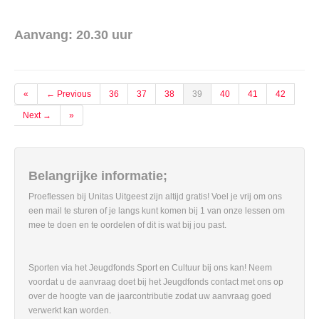
Aanvang: 20.30 uur
«
← Previous
36
37
38
39
40
41
42
Next →
»
Belangrijke informatie;
Proeflessen bij Unitas Uitgeest zijn altijd gratis! Voel je vrij om ons
een mail te sturen of je langs kunt komen bij 1 van onze lessen om
mee te doen en te oordelen of dit is wat bij jou past.
Sporten via het Jeugdfonds Sport en Cultuur bij ons kan! Neem
voordat u de aanvraag doet bij het Jeugdfonds contact met ons op
over de hoogte van de jaarcontributie zodat uw aanvraag goed
verwerkt kan worden.