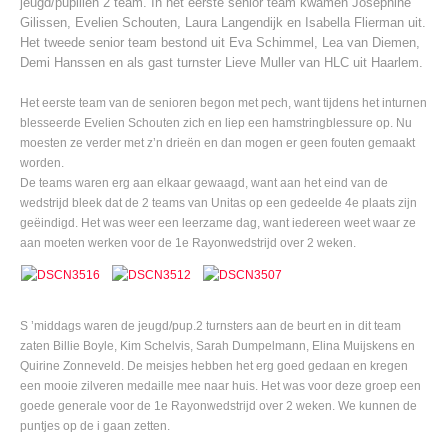
jeugd/pupillen 2 team. In het eerste senior team kwamen Josephine
Gilissen, Evelien Schouten, Laura Langendijk en Isabella Flierman uit.
Het tweede senior team bestond uit Eva Schimmel, Lea van Diemen,
Demi Hanssen en als gast turnster Lieve Muller van HLC uit Haarlem.
Het eerste team van de senioren begon met pech, want tijdens het inturnen
blesseerde Evelien Schouten zich en liep een hamstringblessure op. Nu
moesten ze verder met z’n drieën en dan mogen er geen fouten gemaakt
worden.
De teams waren erg aan elkaar gewaagd, want aan het eind van de
wedstrijd bleek dat de 2 teams van Unitas op een gedeelde 4e plaats zijn
geëindigd. Het was weer een leerzame dag, want iedereen weet waar ze
aan moeten werken voor de 1e Rayonwedstrijd over 2 weken.
S ’middags waren de jeugd/pup.2 turnsters aan de beurt en in dit team
zaten Billie Boyle, Kim Schelvis, Sarah Dumpelmann, Elina Muijskens en
Quirine Zonneveld. De meisjes hebben het erg goed gedaan en kregen
een mooie zilveren medaille mee naar huis. Het was voor deze groep een
goede generale voor de 1e Rayonwedstrijd over 2 weken. We kunnen de
puntjes op de i gaan zetten.