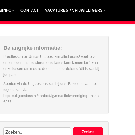
BINFO
CONTACT
VACATURES / VRIJWILLIGERS
Belangrijke informatie;
Proeflessen bij Unitas Uitgeest zijn altijd gratis! Voel je vrij
om ons een mail te sturen of je langs kunt komen bij 1 van
onze lessen om mee te doen en te oordelen of dit is wat bij
jou past.
Sporten via de Uitgeestpas kan bij ons! Besteden van het
tegoed kan via
https://uitgeestpas.nl/aanbod/gymnastiekvereniging-unitas-
6255
Zoeken: