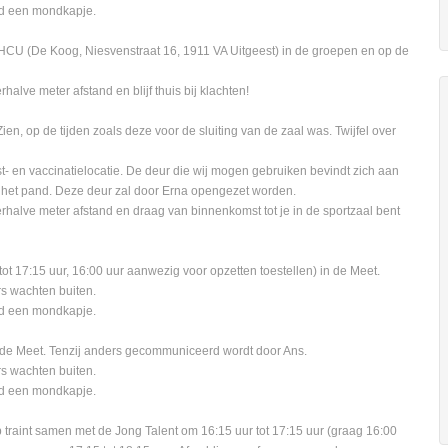
ijd een mondkapje.
CU (De Koog, Niesvenstraat 16, 1911 VA Uitgeest) in de groepen en op de
alve meter afstand en blijf thuis bij klachten!
n, op de tijden zoals deze voor de sluiting van de zaal was. Twijfel over
t- en vaccinatielocatie. De deur die wij mogen gebruiken bevindt zich aan
 het pand. Deze deur zal door Erna opengezet worden.
rhalve meter afstand en draag van binnenkomst tot je in de sportzaal bent
tot 17:15 uur, 16:00 uur aanwezig voor opzetten toestellen) in de Meet.
rs wachten buiten.
ijd een mondkapje.
n de Meet. Tenzij anders gecommuniceerd wordt door Ans.
rs wachten buiten.
ijd een mondkapje.
p traint samen met de Jong Talent om 16:15 uur tot 17:15 uur (graag 16:00