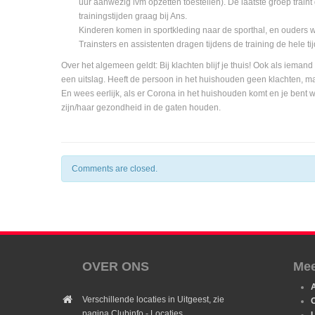
uur aanwezig ivm opzetten toestellen). De laatste groep train
trainingstijden graag bij Ans.
Kinderen komen in sportkleding naar de sporthal, en ouders 
Trainsters en assistenten dragen tijdens de training de hele t
Over het algemeen geldt: Bij klachten blijf je thuis! Ook als iema
een uitslag. Heeft de persoon in het huishouden geen klachten, maa
En wees eerlijk, als er Corona in het huishouden komt en je bent w
zijn/haar gezondheid in de gaten houden.
Comments are closed.
OVER ONS
Mee
Verschillende locaties in Uitgeest, zie
O
pagina Clubinfo - Locaties,