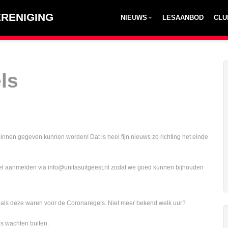
RENIGING
NIEUWS
LESAANBOD
CLU
ls
nnen gegeven kunnen worden! Dat is heel fijn nieuws zo richting het einde
wel aanmelden via info@unitasuitgeest.nl zodat we goed kunnen bijhouden
zoals deze waren voor de Coronaregels. Niet meer bekend welk uur?
rs wachten buiten.