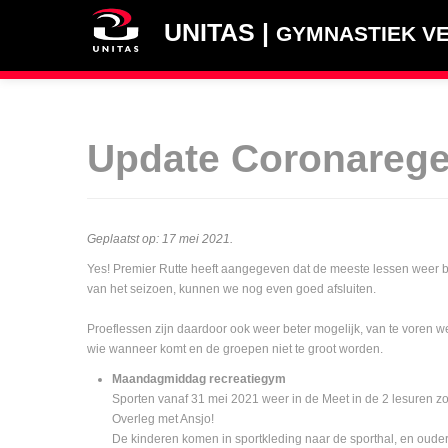
UNITAS |
GYMNASTIEK VE
Update Coronarege
Geplaatst op:
17 mei 2021
.
Yes! Premier Rutte heeft aangegeven dat de meeste lessen weer bi
van het seizoen, kunnen we nog even goed afsluiten.
Proeflessen zijn daardoor ook weer beter mogelijk, van te voren 
wie wanneer komt en de groepen niet te groot worden.
Maandagmiddag recreatiegym
Sporten vanaf 31 mei 2021 weer in de Meet in de 2 lesuren 
Overleg met Ansjo!
De kinderen komen in sportkleding naar de sporthal, en oude