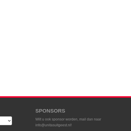
SPONSORS
Wilt u ook sponsor worden, mail dan naar
info@unitasuitgeest.nl!