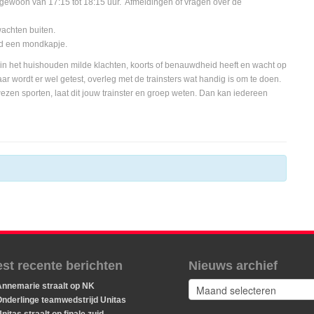
t gewoon van 17:15 tot 18:15 uur. Afmeldingen of vragen over de
wachten buiten.
ijd een mondkapje.
nd in het huishouden milde klachten, koorts of benauwdheid heeft en wacht op
r wordt er wel getest, overleg met de trainsters wat handig is om te doen.
ezen sporten, laat dit jouw trainster en groep weten. Dan kan iedereen
st recente berichten
Nieuws archief
Nieuws
Annemarie straalt op NK
archief
nderlinge teamwedstrijd Unitas