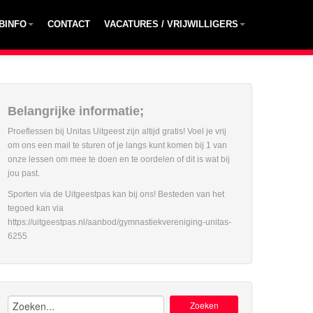
BINFO
CONTACT
VACATURES / VRIJWILLIGERS
Belangrijke informatie;
Proeflessen bij Unitas Uitgeest zijn altijd gratis! Voel je vrij
om ons een mail te sturen of je langs kunt komen bij 1 van
onze lessen om mee te doen en te oordelen of dit is wat bij
jou past.
Sporten via de Uitgeestpas kan bij ons! Besteden van het
tegoed kan via
https://uitgeestpas.nl/aanbod/gymnastiekvereniging-unitas-
6255
Zoeken: