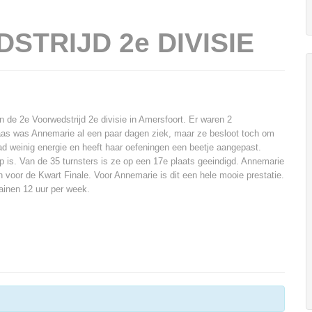
TRIJD 2e DIVISIE
de 2e Voorwedstrijd 2e divisie in Amersfoort. Er waren 2
laas was Annemarie al een paar dagen ziek, maar ze besloot toch om
d weinig energie en heeft haar oefeningen een beetje aangepast.
p is. Van de 35 turnsters is ze op een 17e plaats geeindigd. Annemarie
h voor de Kwart Finale. Voor Annemarie is dit een hele mooie prestatie.
rainen 12 uur per week.