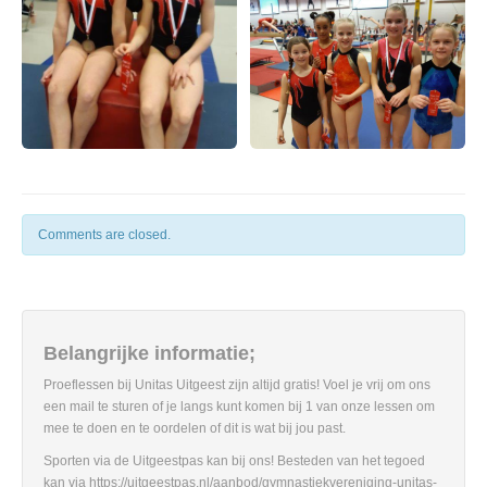
Comments are closed.
Belangrijke informatie;
Proeflessen bij Unitas Uitgeest zijn altijd gratis! Voel je vrij om ons
een mail te sturen of je langs kunt komen bij 1 van onze lessen om
mee te doen en te oordelen of dit is wat bij jou past.
Sporten via de Uitgeestpas kan bij ons! Besteden van het tegoed
kan via https://uitgeestpas.nl/aanbod/gymnastiekvereniging-unitas-