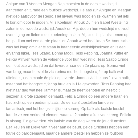
Anique van ’t Veer en Meagan Nap mochten in de eerste wedstrijd
aantreden en turnde een foutloze wedstrijd. Helaas zijn Anique en Meagan
niet geplaatst voor de Regio. Het niveau was hoog en ze kwamen net iets
te kort om door te mogen. Mijs Koelman, Anouk Duin en Isabel Weeteling
zaten in de tweede wedstrijd. Anouk en Mijs deden hun wedstrijd met veel
overtuiging en lieten mooie oefeningen zien. Mijs mocht plaats nemen op
het podium met een derde plaats en Anouk werd heel knap 5e. Voor Isabel
was het knap om hier te staan in haar eerste wedstrijdseizoen en is een
ervaring rijker. Tess Szabo, Bonna Mooij, Tess Pepping, Joanna Putter en
Felicia Afriyieh waren de volgende voor hun wedstrijd. Tess Szabo turnde
een foutloze wedstrijd en dat leverde haar een 2e plaats op. Bonna viel
van brug, maar herstelde zich prima met het hoogste cijfer op balk wat
uiteindelijk een mooie 6e plek opleverde. Joanna viel helaas 1 x van balk,
maar had het hoogste cijfer op brug en is 11e geworden. Tess Pepping had
niet haar dag wat heel jammer is, maar ze heeft genoten en heeft dit
seizoen al grote stappen gemaakt. Felicia turnde op een andere baan en
had zicht op een podium plaats. De eerste 3 toestellen turnde ze
fantastisch, met het hoogste cijfer op sprong. Op balk als laatste toestel
turnde ze een verkeerd element waar ze 2 punten aftrek voor kreeg. Felicia
is alsnog 11e geworden. Als laatste van de dag waren de jeugdturnsters
Eef Reulen en Lieke van ’t Veer aan de beurt. Beide turnsters hebben een
foutje op balk gemaakt, maar de andere toestellen hebben ze foutloos