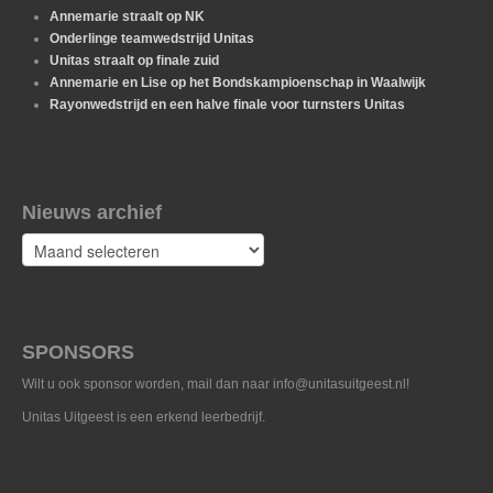
Annemarie straalt op NK
Onderlinge teamwedstrijd Unitas
Unitas straalt op finale zuid
Annemarie en Lise op het Bondskampioenschap in Waalwijk
Rayonwedstrijd en een halve finale voor turnsters Unitas
Nieuws archief
Nieuws
archief
SPONSORS
Wilt u ook sponsor worden, mail dan naar info@unitasuitgeest.nl!
Unitas Uitgeest is een erkend leerbedrijf.