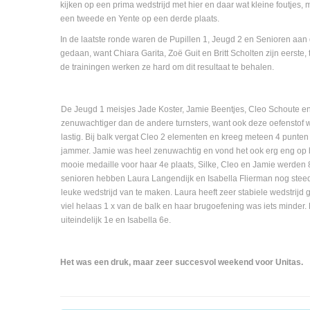
kijken op een prima wedstrijd met hier en daar wat kleine foutjes,
een tweede en Yente op een derde plaats.
In de laatste ronde waren de Pupillen 1, Jeugd 2 en Senioren aan
gedaan, want Chiara Garita, Zoë Guit en Britt Scholten zijn eerste
de trainingen werken ze hard om dit resultaat te behalen.
De Jeugd 1 meisjes Jade Koster, Jamie Beentjes, Cleo Schoute e
zenuwachtiger dan de andere turnsters, want ook deze oefenstof 
lastig. Bij balk vergat Cleo 2 elementen en kreeg meteen 4 punten
jammer. Jamie was heel zenuwachtig en vond het ook erg eng op 
mooie medaille voor haar 4e plaats, Silke, Cleo en Jamie werden 
senioren hebben Laura Langendijk en Isabella Flierman nog steed
leuke wedstrijd van te maken. Laura heeft zeer stabiele wedstrijd 
viel helaas 1 x van de balk en haar brugoefening was iets minder.
uiteindelijk 1e en Isabella 6e.
Het was een druk, maar zeer succesvol weekend voor Unitas.