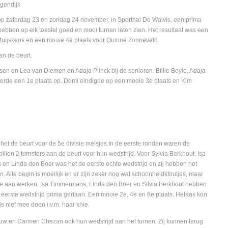
gendijk
 op zaterdag 23 en zondag 24 november, in Sporthal De Walvis, een prima
hebben op elk toestel goed en mooi turnen laten zien. Het resultaat was een
uijskens en een mooie 4e plaats voor Quirine Zonneveld.
an de beurt.
ssen en Lea van Diemen en Adaja Plinck bij de senioren. Billie Boyle, Adaja
verde een 1e plaats op. Demi eindigde op een mooie 3e plaats en Kim
et de beurt voor de 5e divisie meisjes.In de eerste ronden waren de
pillen 2 turnsters aan de beurt voor hun wedstrijd. Voor Sylvia Berkhout, Isa
n Linda den Boer was het de eerste echte wedstrijd en zij hebben het
. Alle begin is moeilijk en er zijn zeker nog wat schoonheidsfoutjes, maar
e aan werken. Isa Timmermans, Linda den Boer en Silvia Berkhout hebben
 eerste wedstrijd prima gedaan. Een mooie 2e, 4e en 8e plaats. Helaas kon
is niet mee doen i.v.m. haar knie.
uw en Carmen Chezan ook hun wedstrijd aan het turnen. Zij kunnen terug