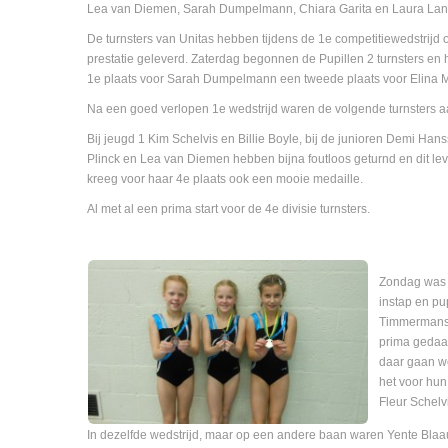
Lea van Diemen, Sarah Dumpelmann, Chiara Garita en Laura Lan
De turnsters van Unitas hebben tijdens de 1e competitiewedstrijd
prestatie geleverd. Zaterdag begonnen de Pupillen 2 turnsters en 
1e plaats voor Sarah Dumpelmann een tweede plaats voor Elina M
Na een goed verlopen 1e wedstrijd waren de volgende turnsters a
Bij jeugd 1 Kim Schelvis en Billie Boyle, bij de junioren Demi Han
Plinck en Lea van Diemen hebben bijna foutloos geturnd en dit le
kreeg voor haar 4e plaats ook een mooie medaille.
Al met al een prima start voor de 4e divisie turnsters.
Zondag was h
instap en pu
Timmermans e
prima gedaan
daar gaan w
het voor hun
Fleur Schelv
In dezelfde wedstrijd, maar op een andere baan waren Yente Blaa