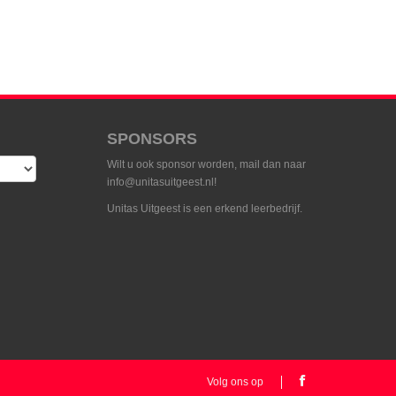
SPONSORS
Wilt u ook sponsor worden, mail dan naar
info@unitasuitgeest.nl!
Unitas Uitgeest is een erkend leerbedrijf.
Volg ons op