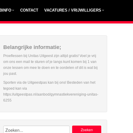
BINFO
CONTACT
VACATURES / VRIJWILLIGERS
Belangrijke informatie;
Proeflessen bij Unitas Uitgeest zijn altijd gratis! Voel je vrij
om ons een mail te sturen of je langs kunt komen bij 1 van
onze lessen om mee te doen en te oordelen of dit is wat bij
jou past.
Sporten via de Uitgeestpas kan bij ons! Besteden van het
tegoed kan via
https://uitgeestpas.nl/aanbod/gymnastiekvereniging-unitas-
6255
Zoeken: