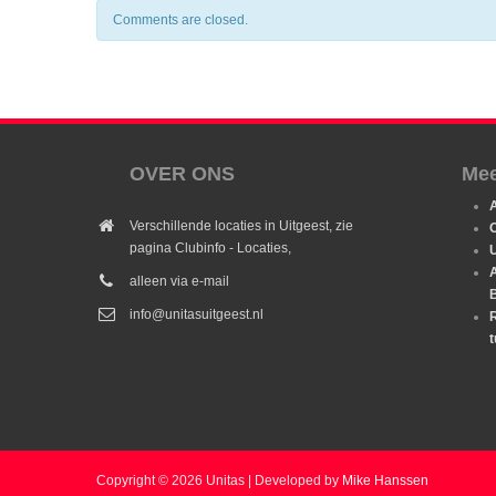
Comments are closed.
OVER ONS
Mee
Verschillende locaties in Uitgeest, zie
O
pagina Clubinfo - Locaties,
U
alleen via e-mail
info@unitasuitgeest.nl
R
t
Copyright © 2026 Unitas | Developed by
Mike Hanssen