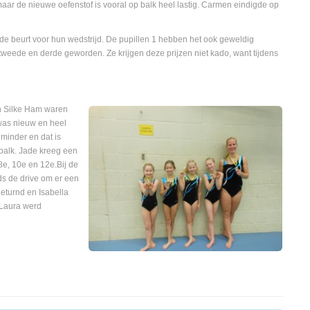
 maar de nieuwe oefenstof is vooral op balk heel lastig. Carmen eindigde op
 de beurt voor hun wedstrijd. De pupillen 1 hebben het ook geweldig
, tweede en derde geworden. Ze krijgen deze prijzen niet kado, want tijdens
n Silke Ham waren
was nieuw en heel
 minder en dat is
balk. Jade kreeg een
8e, 10e en 12e.Bij de
s de drive om er een
geturnd en Isabella
 Laura werd