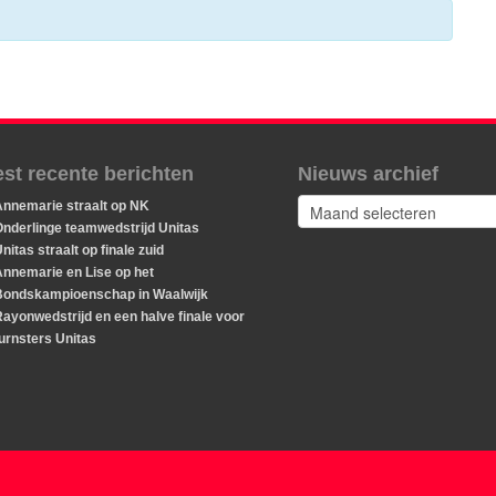
st recente berichten
Nieuws archief
Nieuws
Annemarie straalt op NK
archief
nderlinge teamwedstrijd Unitas
nitas straalt op finale zuid
Annemarie en Lise op het
Bondskampioenschap in Waalwijk
ayonwedstrijd en een halve finale voor
urnsters Unitas