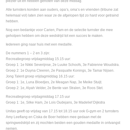
plezier uit en hebben genoten van deze middag.
Alle turnsters konden aan ouders, opa’s, oma’s en vrienden (tribune zat
helemaal vol) laten zien waar ze de afgelopen tijd zo hard voor getraind
hebben.
Nog een bedankje voor Carien, Pam en de selectie turnster die mee
geholpen hebben om deze wedstrijd tot een succes te maken.
Iedereen ging naar huis met een medaille.
De nummers 1 – 2 en 3 zijn:
Recreatiegroep vrijdagmiddag 15.15 uur:
Groep 1: 1e Nikki Severijnse, 2e Luuke Schoofs, 3e Fabienne Woudstra.
Groep 2: 1e Duyna Cleeren, 2e Pasqualle Konings, 3e Tamar Nijsen.
Jong Talent groep vrijdagmiddag 16.15 uur:
Groep 1: 1e, Luna Bloedjes, 2e Meagan Nap, 3e Meike Stuijt.
Groep 2: 1e, Alyah Velder, 2e Bente van Stralen, 3e Roos Stet.
Recreatiegroep vrijdagmiddag 17.15 uur
Groep 1: 1e, Silke Ham, 2e Lois Oudejans, 3e Madelief Dijkstra
Unitas geeft op vrijdag van 17.15 tot 18.15 uur ook G-gym en 2 turnsters
Amy Leeflang en Ciska de Boer hebben mee gedaan met de
springwedstrijd en zij mochten beiden een gouden medaille in ontvangst
nemen.