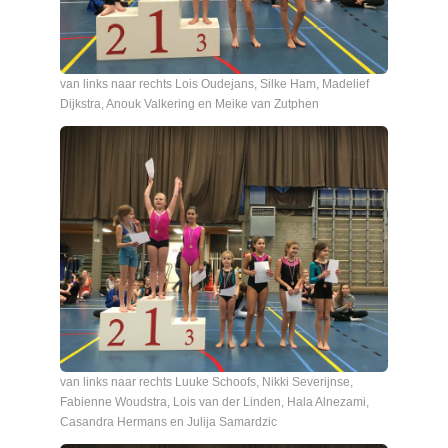
van links naar rechts Lois Oudejans, Silke Ham, Madelief
Dijkstra, Anouk Valkering en Meike van Zutphen
van links naar rechts Luuke Schoofs, Nikki Severijnse,
Fabienne Woudstra, Lois van der Linden, Hala Alnezami,
Casandra Hermans en Julija Samardzic