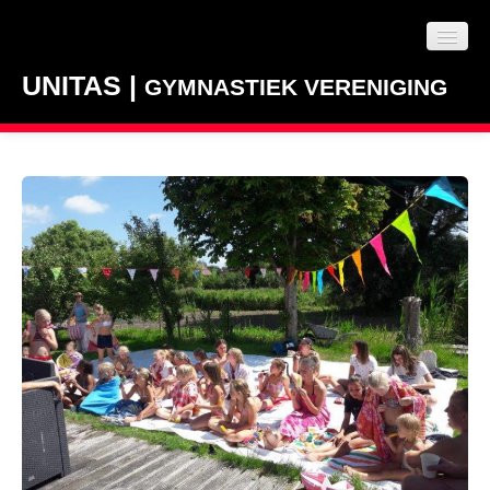
UNITAS |
GYMNASTIEK VERENIGING
NIEUWS
LESAANBOD
CLUBINFO
CONTACT
VACATURES / VRIJWILLIGERS