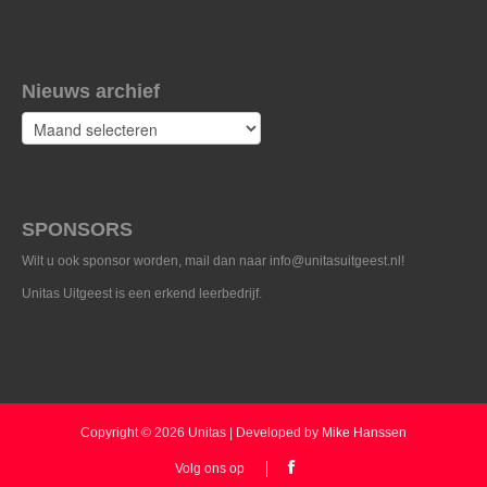
Nieuws archief
Nieuws
archief
SPONSORS
Wilt u ook sponsor worden, mail dan naar info@unitasuitgeest.nl!
Unitas Uitgeest is een erkend leerbedrijf.
Copyright © 2026 Unitas | Developed by
Mike Hanssen
Volg ons op