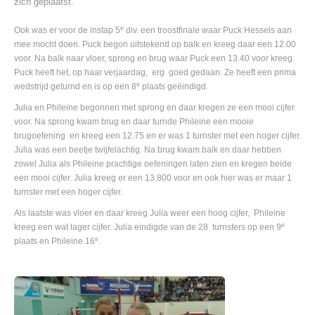
zich geplaatst.
e
Ook was er voor de instap 5
div. een troostfinale waar Puck Hessels aan
mee mocht doen. Puck begon uitstekend op balk en kreeg daar een 12.00
voor. Na balk naar vloer, sprong en brug waar Puck een 13.40 voor kreeg.
Puck heeft het, op haar verjaardag, erg goed gedaan. Ze heeft een prima
e
wedstrijd geturnd en is op een 8
plaats geëindigd.
Julia en Phileine begonnen met sprong en daar kregen ze een mooi cijfer
voor. Na sprong kwam brug en daar turnde Phileine een mooie
brugoefening en kreeg een 12.75 en er was 1 turnster met een hoger cijfer.
Julia was een beetje twijfelachtig. Na brug kwam balk en daar hebben
zowel Julia als Phileine prachtige oefeningen laten zien en kregen beide
een mooi cijfer. Julia kreeg er een 13.800 voor en ook hier was er maar 1
turnster met een hoger cijfer.
Als laatste was vloer en daar kreeg Julia weer een hoog cijfer, Phileine
e
kreeg een wat lager cijfer. Julia eindigde van de 28 turnsters op een 9
e
plaats en Phileine 16
.