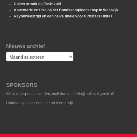
Unitas straalt op finale zuid
Annemarie en Lise op het Bondskampioenschap in Waalwijk
Rayonwedstrijd en een halve finale voor turnsters Unitas
Nieuws archief
Nieuws
archief
SPONSORS
Wilt u ook sponsor worden, mail dan naar info@unitasuitgeest.nl!
Unitas Uitgeest is een erkend leerbedrijf.