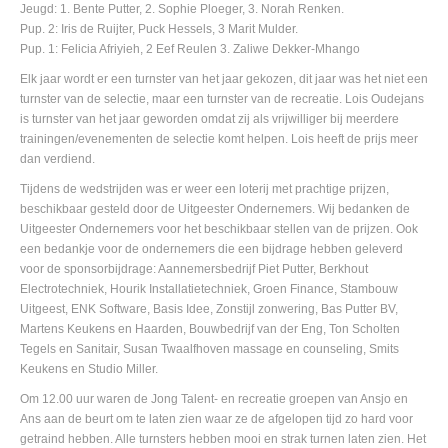
Jeugd: 1. Bente Putter, 2. Sophie Ploeger, 3. Norah Renken.
Pup. 2: Iris de Ruijter, Puck Hessels, 3 Marit Mulder.
Pup. 1: Felicia Afriyieh, 2 Eef Reulen 3. Zaliwe Dekker-Mhango
Elk jaar wordt er een turnster van het jaar gekozen, dit jaar was het niet een
turnster van de selectie, maar een turnster van de recreatie. Lois Oudejans
is turnster van het jaar geworden omdat zij als vrijwilliger bij meerdere
trainingen/evenementen de selectie komt helpen. Lois heeft de prijs meer
dan verdiend.
Tijdens de wedstrijden was er weer een loterij met prachtige prijzen,
beschikbaar gesteld door de Uitgeester Ondernemers. Wij bedanken de
Uitgeester Ondernemers voor het beschikbaar stellen van de prijzen. Ook
een bedankje voor de ondernemers die een bijdrage hebben geleverd
voor de sponsorbijdrage: Aannemersbedrijf Piet Putter, Berkhout
Electrotechniek, Hourik Installatietechniek, Groen Finance, Stambouw
Uitgeest, ENK Software, Basis Idee, Zonstijl zonwering, Bas Putter BV,
Martens Keukens en Haarden, Bouwbedrijf van der Eng, Ton Scholten
Tegels en Sanitair, Susan Twaalfhoven massage en counseling, Smits
Keukens en Studio Miller.
Om 12.00 uur waren de Jong Talent- en recreatie groepen van Ansjo en
Ans aan de beurt om te laten zien waar ze de afgelopen tijd zo hard voor
getraind hebben. Alle turnsters hebben mooi en strak turnen laten zien. Het