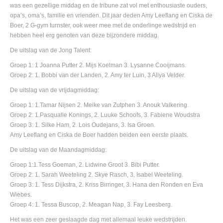
was een gezellige middag en de tribune zat vol met enthousiaste ouders,
opa’s, oma’s, familie en vrienden. Dit jaar deden Amy Leeflang en Ciska de
Boer, 2 G-gym turnster, ook weer mee met de onderlinge wedstrijd en
hebben heel erg genoten van deze bijzondere middag.
De uitslag van de Jong Talent:
Groep 1: 1 Joanna Putter 2. Mijs Koelman 3. Lysanne Cooijmans.
Groep 2: 1. Bobbi van der Landen, 2. Amy ter Luin, 3 Aliya Velder.
De uitslag van de vrijdagmiddag:
Groep 1: 1.Tamar Nijsen 2. Meike van Zutphen 3. Anouk Valkering.
Groep 2: 1.Pasqualle Konings, 2. Luuke Schoofs, 3. Fabiene Woudstra
Groep 3: 1. Silke Ham, 2. Lois Oudejans, 3. Isa Groen.
Amy Leeflang en Ciska de Boer hadden beiden een eerste plaats.
De uitslag van de Maandagmiddag:
Groep 1:1.Tess Goeman, 2. Lidwine Groot 3. Bibi Putter.
Groep 2: 1. Sarah Weeteling 2. Skye Rasch, 3. Isabel Weeteling.
Groep 3: 1. Tess Dijkstra, 2. Kriss Birringer, 3. Hana den Ronden en Eva
Wiebes.
Groep 4: 1. Tessa Buscop, 2. Meagan Nap, 3. Fay Leesberg.
Het was een zeer geslaagde dag met allemaal leuke wedstrijden.