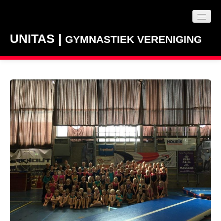
UNITAS |
GYMNASTIEK VERENIGING
NIEUWS
LESAANBOD
CLUBINFO
CONTACT
VACATURES / VRIJWILLIGERS