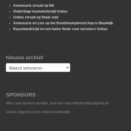
Annemarie straalt op NK
Onderlinge teamwedstrijd Unitas
Unitas straalt op finale zuid
Annemarie en Lise op het Bondskampioenschap in Waalwijk
Rayonwedstrijd en een halve finale voor turnsters Unitas
Nieuws archief
Nieuws
archief
SPONSORS
Wilt u ook sponsor worden, mail dan naar info@unitasuitgeest.nl!
Unitas Uitgeest is een erkend leerbedrijf.