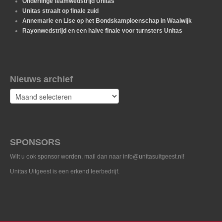
Onderlinge teamwedstrijd Unitas
Unitas straalt op finale zuid
Annemarie en Lise op het Bondskampioenschap in Waalwijk
Rayonwedstrijd en een halve finale voor turnsters Unitas
Nieuws archief
Nieuws
archief
SPONSORS
Wilt u ook sponsor worden, mail dan naar info@unitasuitgeest.nl!
Unitas Uitgeest is een erkend leerbedrijf.