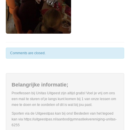
Comments are closed.
Belangrijke informatie;
Proeflessen bij Unitas Uitgeest zijn altijd gratis! Voel je vrij om ons
een mail te sturen of je langs kunt komen bij 1 van onze lessen om
mee te doen en te oordelen of dit is wat bij jou past.
Sporten via de Uitgeestpas kan bij ons! Besteden van het tegoed
kan via https://uitgeestpas.nl/aanbod/gymnastiekvereniging-unitas-
6255