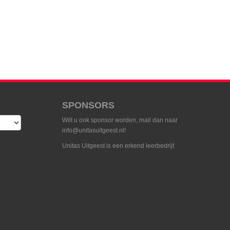
SPONSORS
Wilt u ook sponsor worden, mail dan naar
info@unitasuitgeest.nl!
Unitas Uitgeest is een erkend leerbedrijf.