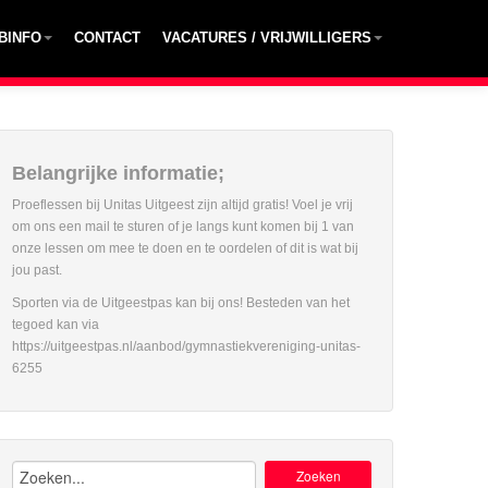
BINFO
CONTACT
VACATURES / VRIJWILLIGERS
Belangrijke informatie;
Proeflessen bij Unitas Uitgeest zijn altijd gratis! Voel je vrij
om ons een mail te sturen of je langs kunt komen bij 1 van
onze lessen om mee te doen en te oordelen of dit is wat bij
jou past.
Sporten via de Uitgeestpas kan bij ons! Besteden van het
tegoed kan via
https://uitgeestpas.nl/aanbod/gymnastiekvereniging-unitas-
6255
Zoeken: