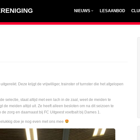
RENIGING
NIEUWS
LESAANBOD
CLU
gereikt. Deze krijgt de vrijwilliger, trainster of turnster die het afgelopen
 de selectie, staat altijd met een lach in de zaal, weet de meiden te
de meiden altijd uit. Ze heeft alleen besloten om na dit seizoen te
 de zorg en daarnaast bij FC Uitgeest voetbalt bij Dames 1.
 gelukkig doe je nog even met ons mee