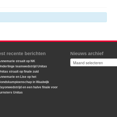
st recente berichten
Nieuws archief
Nieuws
Annemarie straalt op NK
archief
nderlinge teamwedstrijd Unitas
nitas straalt op finale zuid
Annemarie en Lise op het
Bondskampioenschap in Waalwijk
ayonwedstrijd en een halve finale voor
urnsters Unitas