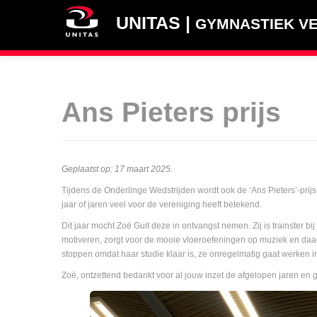
UNITAS |
GYMNASTIEK VE
Ans Pieters prijs
Geplaatst op:
17 maart 2025
.
Tijdens de Onderlinge Wedstrijden wordt ook de ‘Ans Pieters’-prijs uit
jaar of jaren veel voor de vereniging heeft betekend.
Dit jaar mocht Zoë Guit deze in ontvangst nemen. Zij is trainster bij
motiveren, zorgt voor de mooie vloeroefeningen op muziek en daagt 
stoppen omdat haar studie klaar is, ze onregelmatig gaat werken in
Zoë, ontzettend bedankt voor al jouw inzet de afgelopen jaren en