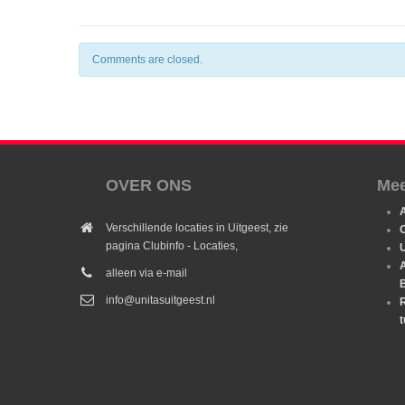
Comments are closed.
OVER ONS
Mee
Verschillende locaties in Uitgeest, zie
O
pagina Clubinfo - Locaties,
U
alleen via e-mail
info@unitasuitgeest.nl
R
t