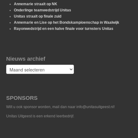
Annemarie straalt op NK
Onderlinge teamwedstrijd Unitas
Unitas straalt op finale zuid
Annemarie en Lise op het Bondskampioenschap in Waalwijk
Rayonwedstrijd en een halve finale voor turnsters Unitas
Nieuws archief
Nieuws
archief
SPONSORS
Wilt u ook sponsor worden, mail dan naar info@unitasuitgeest.nl!
Unitas Uitgeest is een erkend leerbedrijf.