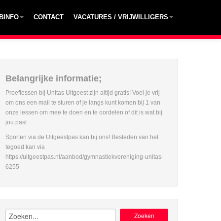
BINFO
CONTACT
VACATURES / VRIJWILLIGERS
Belangrijke informatie;
Proeflessen bij Unitas Uitgeest zijn altijd gratis! Voel je vrij
om ons een mail te sturen of je langs kunt komen bij 1 van
onze lessen om mee te doen en te oordelen of dit is wat bij
jou past.
Sporten via de Uitgeestpas kan bij ons! Besteden van het
tegoed kan via
https://uitgeestpas.nl/aanbod/gymnastiekvereniging-unitas-
6255
Zoeken: