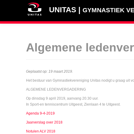
UNITAS |
GYMNASTIEK VE
Algemene ledenver
Geplaatst op:
19 maart 2019
.
Het bestuur van Gymnastiekvereniging Unitas nodigt u graag uit v
ALGEMENE LEDENVERGADERING
Op dinsdag 9 april 2019, aanvang 20.30 uur.
In Sport-en tenniscentrum Uitgeest, Zienlaan 4 te Uitgeest.
Agenda 9-4-2019
Jaarverslag over 2018
Notulen ALV 2018