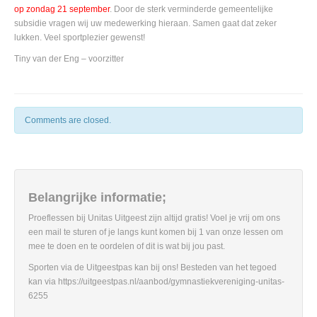
op zondag 21 september
. Door de sterk verminderde gemeentelijke
subsidie vragen wij uw medewerking hieraan. Samen gaat dat zeker
lukken. Veel sportplezier gewenst!
Tiny van der Eng – voorzitter
Comments are closed.
Belangrijke informatie;
Proeflessen bij Unitas Uitgeest zijn altijd gratis! Voel je vrij om ons
een mail te sturen of je langs kunt komen bij 1 van onze lessen om
mee te doen en te oordelen of dit is wat bij jou past.
Sporten via de Uitgeestpas kan bij ons! Besteden van het tegoed
kan via https://uitgeestpas.nl/aanbod/gymnastiekvereniging-unitas-
6255