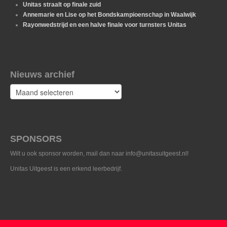
Unitas straalt op finale zuid
Annemarie en Lise op het Bondskampioenschap in Waalwijk
Rayonwedstrijd en een halve finale voor turnsters Unitas
Nieuws archief
Nieuws
archief
SPONSORS
Wilt u ook sponsor worden, mail dan naar info@unitasuitgeest.nl!
Unitas Uitgeest is een erkend leerbedrijf.