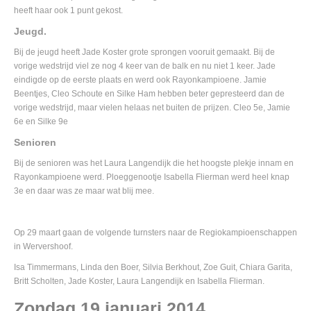
heeft haar ook 1 punt gekost.
Jeugd.
Bij de jeugd heeft Jade Koster grote sprongen vooruit gemaakt. Bij de
vorige wedstrijd viel ze nog 4 keer van de balk en nu niet 1 keer. Jade
eindigde op de eerste plaats en werd ook Rayonkampioene. Jamie
Beentjes, Cleo Schoute en Silke Ham hebben beter gepresteerd dan de
vorige wedstrijd, maar vielen helaas net buiten de prijzen. Cleo 5e, Jamie
6e en Silke 9e
Senioren
Bij de senioren was het Laura Langendijk die het hoogste plekje innam en
Rayonkampioene werd. Ploeggenootje Isabella Flierman werd heel knap
3e en daar was ze maar wat blij mee.
Op 29 maart gaan de volgende turnsters naar de Regiokampioenschappen
in Wervershoof.
Isa Timmermans, Linda den Boer, Silvia Berkhout, Zoe Guit, Chiara Garita,
Britt Scholten, Jade Koster, Laura Langendijk en Isabella Flierman.
Zondag 19 januari 2014