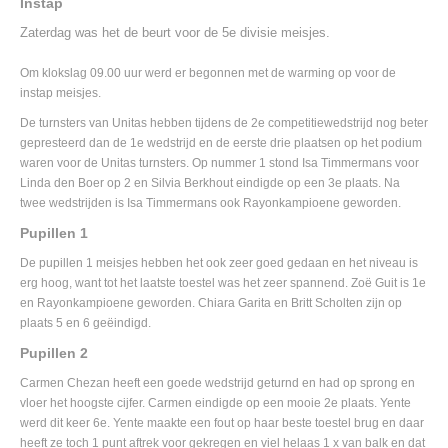
Instap
Zaterdag was het de beurt voor de 5e divisie meisjes.
Om klokslag 09.00 uur werd er begonnen met de warming op voor de
instap meisjes.
De turnsters van Unitas hebben tijdens de 2e competitiewedstrijd nog beter
gepresteerd dan de 1e wedstrijd en de eerste drie plaatsen op het podium
waren voor de Unitas turnsters. Op nummer 1 stond Isa Timmermans voor
Linda den Boer op 2 en Silvia Berkhout eindigde op een 3e plaats. Na
twee wedstrijden is Isa Timmermans ook Rayonkampioene geworden.
Pupillen 1
De pupillen 1 meisjes hebben het ook zeer goed gedaan en het niveau is
erg hoog, want tot het laatste toestel was het zeer spannend. Zoë Guit is 1e
en Rayonkampioene geworden. Chiara Garita en Britt Scholten zijn op
plaats 5 en 6 geëindigd.
Pupillen 2
Carmen Chezan heeft een goede wedstrijd geturnd en had op sprong en
vloer het hoogste cijfer. Carmen eindigde op een mooie 2e plaats. Yente
werd dit keer 6e. Yente maakte een fout op haar beste toestel brug en daar
heeft ze toch 1 punt aftrek voor gekregen en viel helaas 1 x van balk en dat