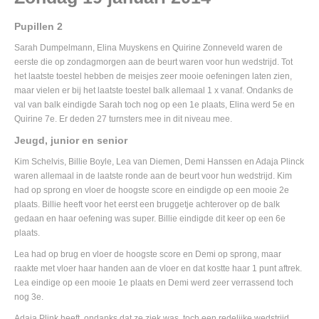
Pupillen 2
Sarah Dumpelmann, Elina Muyskens en Quirine Zonneveld waren de
eerste die op zondagmorgen aan de beurt waren voor hun wedstrijd. Tot
het laatste toestel hebben de meisjes zeer mooie oefeningen laten zien,
maar vielen er bij het laatste toestel balk allemaal 1 x vanaf. Ondanks de
val van balk eindigde Sarah toch nog op een 1e plaats, Elina werd 5e en
Quirine 7e. Er deden 27 turnsters mee in dit niveau mee.
Jeugd, junior en senior
Kim Schelvis, Billie Boyle, Lea van Diemen, Demi Hanssen en Adaja Plinck
waren allemaal in de laatste ronde aan de beurt voor hun wedstrijd. Kim
had op sprong en vloer de hoogste score en eindigde op een mooie 2e
plaats. Billie heeft voor het eerst een bruggetje achterover op de balk
gedaan en haar oefening was super. Billie eindigde dit keer op een 6e
plaats.
Lea had op brug en vloer de hoogste score en Demi op sprong, maar
raakte met vloer haar handen aan de vloer en dat kostte haar 1 punt aftrek.
Lea eindige op een mooie 1e plaats en Demi werd zeer verrassend toch
nog 3e.
Adaja Plink heeft, ondanks dat ze ziek was, toch een redelijke wedstrijd