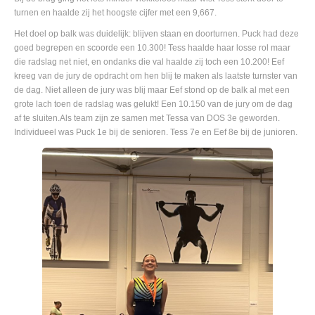
turnen en haalde zij het hoogste cijfer met een 9,667.
Het doel op balk was duidelijk: blijven staan en doorturnen. Puck had deze
goed begrepen en scoorde een 10.300! Tess haalde haar losse rol maar
die radslag net niet, en ondanks die val haalde zij toch een 10.200! Eef
kreeg van de jury de opdracht om hen blij te maken als laatste turnster van
de dag. Niet alleen de jury was blij maar Eef stond op de balk al met een
grote lach toen de radslag was gelukt! Een 10.150 van de jury om de dag
af te sluiten.Als team zijn ze samen met Tessa van DOS 3e geworden.
Individueel was Puck 1e bij de senioren. Tess 7e en Eef 8e bij de junioren.