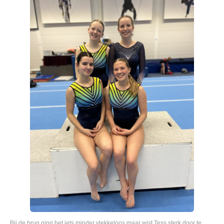
Bij de brug ging het iets minder vlekkeloos maar wist Tess sterk door te