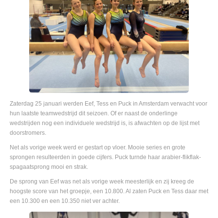
Zaterdag 25 januari werden Eef, Tess en Puck in Amsterdam verwacht voor
hun laatste teamwedstrijd dit seizoen. Of er naast de onderlinge
wedstrijden nog een individuele wedstrijd is, is afwachten op de lijst met
doorstromers.
Net als vorige week werd er gestart op vloer. Mooie series en grote
sprongen resulteerden in goede cijfers. Puck turnde haar arabier-flikflak-
spagaatsprong mooi en strak.
De sprong van Eef was net als vorige week meesterlijk en zij kreeg de
hoogste score van het groepje, een 10.800. Al zaten Puck en Tess daar met
een 10.300 en een 10.350 niet ver achter.