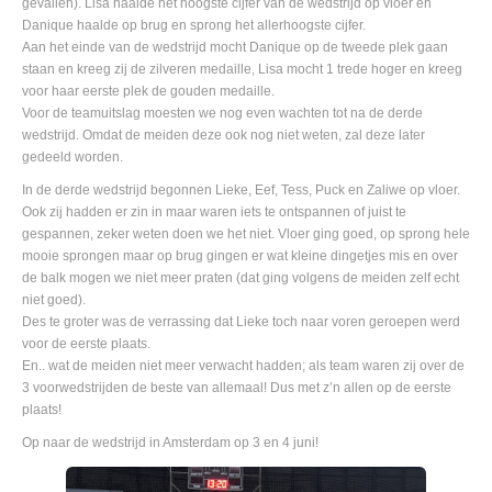
gevallen). Lisa haalde het hoogste cijfer van de wedstrijd op vloer en
Danique haalde op brug en sprong het allerhoogste cijfer.
Aan het einde van de wedstrijd mocht Danique op de tweede plek gaan
staan en kreeg zij de zilveren medaille, Lisa mocht 1 trede hoger en kreeg
voor haar eerste plek de gouden medaille.
Voor de teamuitslag moesten we nog even wachten tot na de derde
wedstrijd. Omdat de meiden deze ook nog niet weten, zal deze later
gedeeld worden.
In de derde wedstrijd begonnen Lieke, Eef, Tess, Puck en Zaliwe op vloer.
Ook zij hadden er zin in maar waren iets te ontspannen of juist te
gespannen, zeker weten doen we het niet. Vloer ging goed, op sprong hele
mooie sprongen maar op brug gingen er wat kleine dingetjes mis en over
de balk mogen we niet meer praten (dat ging volgens de meiden zelf echt
niet goed).
Des te groter was de verrassing dat Lieke toch naar voren geroepen werd
voor de eerste plaats.
En.. wat de meiden niet meer verwacht hadden; als team waren zij over de
3 voorwedstrijden de beste van allemaal! Dus met z’n allen op de eerste
plaats!
Op naar de wedstrijd in Amsterdam op 3 en 4 juni!