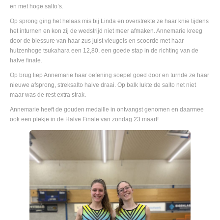
en met hoge salto’s.
Op sprong ging het helaas mis bij Linda en overstrekte ze haar knie tijdens
het inturnen en kon zij de wedstrijd niet meer afmaken. Annemarie kreeg
door de blessure van haar zus juist vleugels en scoorde met haar
huizenhoge tsukahara een 12,80, een goede stap in de richting van de
halve finale.
Op brug liep Annemarie haar oefening soepel goed door en turnde ze haar
nieuwe afsprong, streksalto halve draai. Op balk lukte de salto net niet
maar was de rest extra strak.
Annemarie heeft de gouden medaille in ontvangst genomen en daarmee
ook een plekje in de Halve Finale van zondag 23 maart!