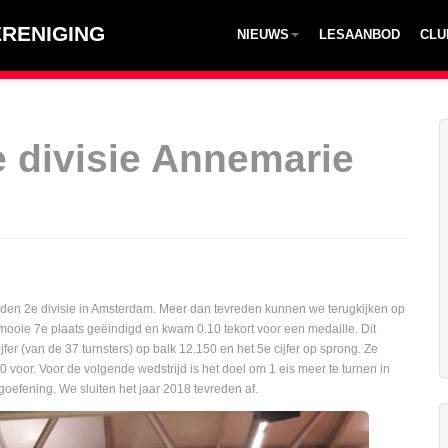
RENIGING
NIEUWS
LESAANBOD
CLU
e divisie Annemarie
en 2e divisie in Amsterdam. Meer dan tevreden kunnen we terugkijken op
 mooie 7e plaats geëindigd en kwam 0.10 tekort voor een medaille. Dit
ijfer (van de 37 turnsters) op balk 12.150 en het 5e cijfer op sprong. Ze
voor. Voor de volgende wedstrijd is het doel om 1 eis meer te turnen in
goefening. We sluiten het jaar 2018 tevreden af.