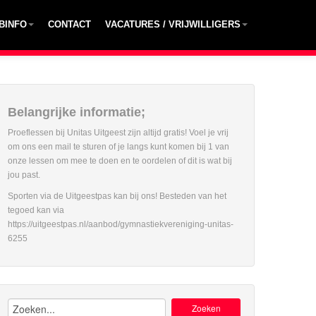
BINFO
CONTACT
VACATURES / VRIJWILLIGERS
Belangrijke informatie;
Proeflessen bij Unitas Uitgeest zijn altijd gratis! Voel je vrij
om ons een mail te sturen of je langs kunt komen bij 1 van
onze lessen om mee te doen en te oordelen of dit is wat bij
jou past.
Sporten via de Uitgeestpas kan bij ons! Besteden van het
tegoed kan via
https://uitgeestpas.nl/aanbod/gymnastiekvereniging-unitas-
6255
Zoeken: