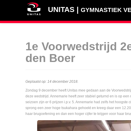
UNITAS |
GYMNASTIEK VE
1e Voorwedstrijd 2
den Boer
Geplaatst op:
14 december 2018
.
Zondag 9 december heeft Unitas mee gedaan aan de Voorwedstrijd
deze wedstrijd. Annemarie heeft zeer stabiel geturnd en is op een
seizoen zijn er 6 prijzen i.p.v. 5. Annemarie had zelfs het hoogste c
sprong een zeer hoge tsukahara gehoekt en kreeg daar een 12.200 
haar brugoefening en dan een hoger cijfer te krijgen voor haar bru