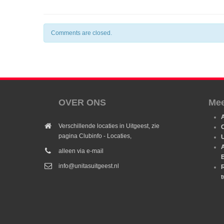
Comments are closed.
OVER ONS
Mee
Verschillende locaties in Uitgeest, zie
O
pagina Clubinfo - Locaties,
U
alleen via e-mail
info@unitasuitgeest.nl
R
t